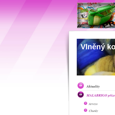
Vlněný k
Aktuality
MALABRIGO příze 
Arroyo
Chunky