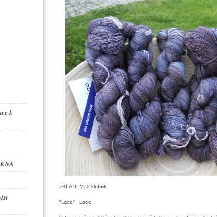
ce k
ÁKNA
SKLADEM: 2 klubek
lší
"Lace" - Lace