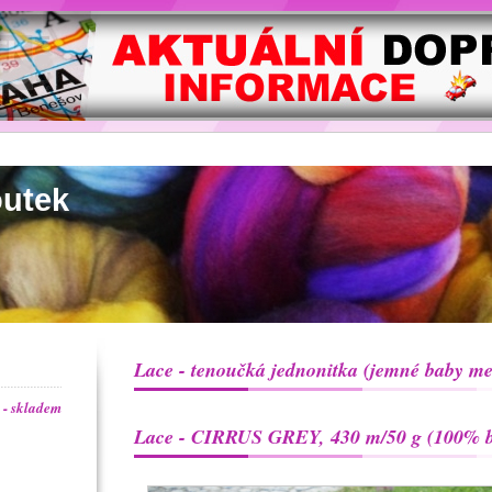
outek
Lace - tenoučká jednonitka (jemné baby me
- skladem
Lace - CIRRUS GREY, 430 m/50 g (100% b